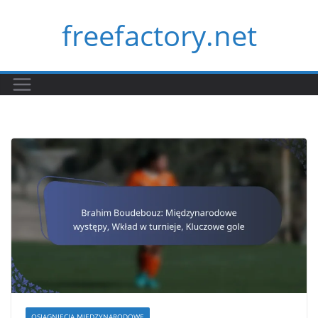
Skip
freefactory.net
to
content
OSIĄGNIĘCIA MIĘDZYNARODOWE