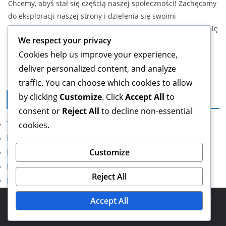
Chcemy, abyś stał się częścią naszej społeczności! Zachęcamy
do eksploracji naszej strony i dzielenia się swoimi
przemyśleniami. Jeśli masz pytania lub sugestie, nie wahaj się
We respect your privacy
skontaktować z nami pod adresem
hello@freefactory.net
.
Czekamy na Twoje wiadomości!
Cookies help us improve your experience,
deliver personalized content, and analyze
traffic. You can choose which cookies to allow
by clicking
Customize
. Click
Accept All
to
Informacje prawne
consent or
Reject All
to decline non-essential
Twoja prywatność
cookies.
Regulamin
Nawiąż kontakt
Customize
Informacje
Reject All
Preferencje plików cookie
Copyright © 2026
freefactory.net
. Powered by
ColorMag
and
Accept All
WordPress
.